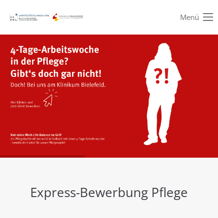
Menü
Login
Benutzername
Passwort
Anmelden
Register
|
Lost your password?
Support
Express-Bewerbung Pflege
Lorem ipsum dolor sit amet: