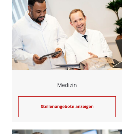
info@yourdomain.com
About us
Lorem ipsum dolor sit amet, consectetuer
adipiscing elit.
Aenean commodo ligula eget dolor. Aenean massa.
Cum sociis natoque penatibus et magnis dis
parturient montes, nascetur ridiculus mus. Donec
quam felis, ultricies nec.
Medizin
Stellenangebote anzeigen